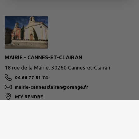
MAIRIE - CANNES-ET-CLAIRAN
18 rue de la Mairie, 30260 Cannes-et-Clairan
04 66 77 81 74
mairie-cannesclairan@orange.fr
M'Y RENDRE
www.cannesclairan.fr
Site réalisé par
IntraMuros SAS
|
Mentions légales
|
CGU
|
Politique de confidentialité