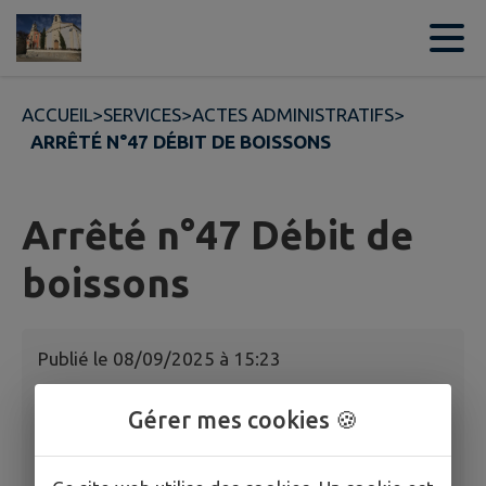
Contenu
Menu
Recherche
Pied de page
ACCUEIL
>
SERVICES
>
ACTES ADMINISTRATIFS
>
ARRÊTÉ N°47 DÉBIT DE BOISSONS
Arrêté n°47 Débit de
boissons
Publié le
08/09/2025 à 15:23
Gérer mes cookies 🍪
Arrêté n°47 Débit de boissons