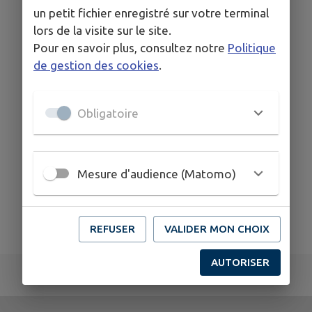
Saisissez les mots clés de votre recherche puis
un petit fichier enregistré sur votre terminal
cliquez sur le bouton 'Rechercher'
lors de la visite sur le site.
Pour en savoir plus, consultez notre
Politique
de gestion des cookies
.
Obligatoire
Mesure d'audience (Matomo)
REFUSER
VALIDER MON CHOIX
AUTORISER