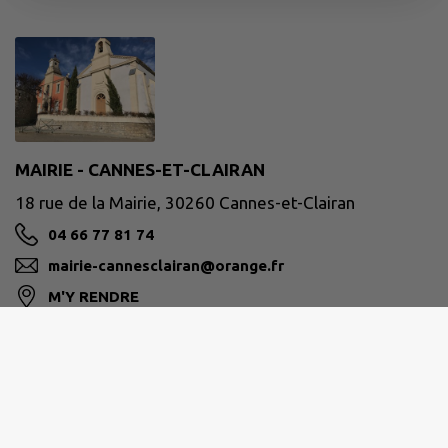
MAIRIE - CANNES-ET-CLAIRAN
18 rue de la Mairie, 30260 Cannes-et-Clairan
04 66 77 81 74
mairie-cannesclairan@orange.fr
M'Y RENDRE
www.cannesclairan.fr
Site réalisé par
IntraMuros SAS
|
Mentions légales
|
CGU
|
Politique de confidentialité