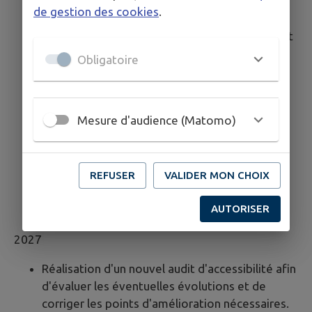
Mise en place d'un suivi régulier pour s'assurer
de gestion des cookies
.
du maintien de la conformité.
Poursuite de la formation des développeurs et
sensibilisation des rédacteurs de contenu.
Obligatoire
Adaptation aux éventuelles évolutions du
RGAA et des réglementations en matière
d'accessibilité numérique.
Mesure d'audience (Matomo)
Veille réglementaire :
Mise en place d'une
veille continue pour suivre l'évolution des
normes et réglementations relatives à
l'accessibilité numérique, afin de garantir une
REFUSER
VALIDER MON CHOIX
mise à jour rapide des sites en cas de
AUTORISER
modification des exigences légales.
2027
Réalisation d'un nouvel audit d'accessibilité afin
d'évaluer les éventuelles évolutions et de
corriger les points d'amélioration nécessaires.