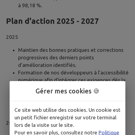
à 98,18 %.
Plan d'action 2025 - 2027
2025
Maintien des bonnes pratiques et corrections
progressives des derniers points
d'amélioration identifiés.
Formation de nos développeurs à l'accessibilité
numérique afin d'intégrer ces exigences dès la
conception des sites.
Gérer mes cookies 🍪
Accompagnement des mairies dans leur
compréhension et leur mise en conformité
Ce site web utilise des cookies. Un cookie est
avec les réglementations en vigueur.
un petit fichier enregistré sur votre terminal
2026
lors de la visite sur le site.
Pour en savoir plus, consultez notre
Politique