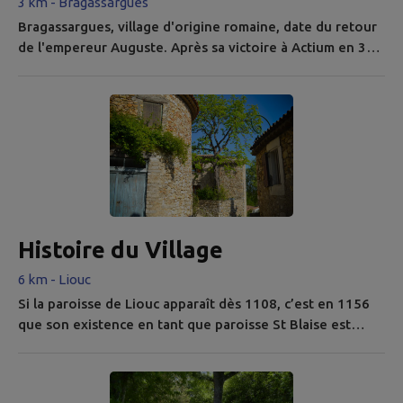
3 km - Bragassargues
Bragassargues, village d'origine romaine, date du retour
de l'empereur Auguste. Après sa victoire à Actium en 31
avant JC sur l'Egypte, il donna des terres à ses vétérans
dont l'un d'eux devait s'appeler Bragancianus. Le premier
nom du lieu. Successivement, le village s'appela
Braganzanicis (1157), Brangazanicoe (1501),
Braguessargues (1566) puis enfin Bragassargues. Cette
région a subi de...
Histoire du Village
6 km - Liouc
Si la paroisse de Liouc apparaît dès 1108, c’est en 1156
que son existence en tant que paroisse St Blaise est
attestée par une bulle du pape Adrien VI. Elle fait partie
des possessions du Chapitre de Nîmes. L’église est alors
vraisemblablement la chapelle du château féodal dont la