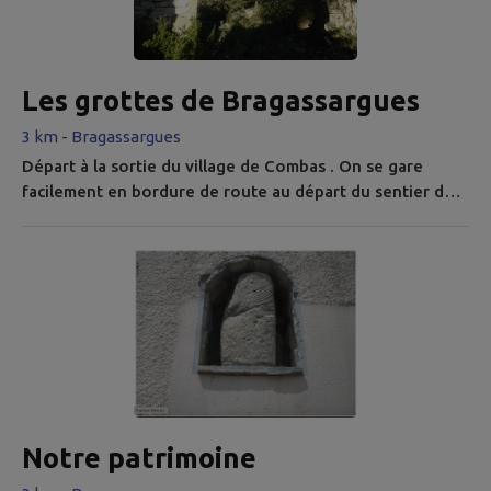
Les grottes de Bragassargues
3 km - Bragassargues
Départ à la sortie du village de Combas . On se gare
facilement en bordure de route au départ du sentier des
merveilles. ( D/A ) Suivre au départ le balisage des Étoiles
Rouges du ''Sentier des Merveilles’’. partir à gauche à la
1 re bifurcation et après être passé sous la ligne
électrique, rejoindre la large piste forestière que l’on
prend à droite. Rejoindre les Pouzerans à une bifurcation
à...
Notre patrimoine