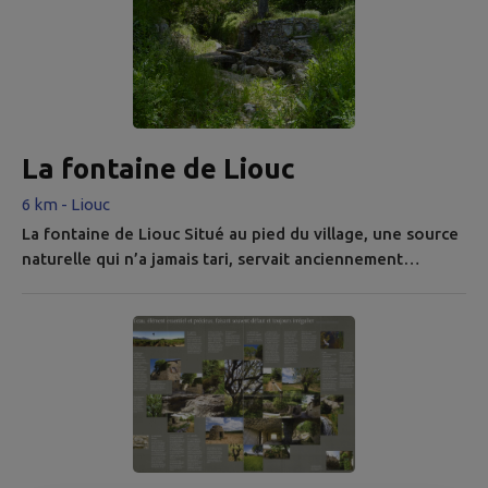
construction daterait du XIe ou XIIe siècle. La destruction
définitive de ce château médiéval remonterait à 1250....
La fontaine de Liouc
6 km - Liouc
La fontaine de Liouc Situé au pied du village, une source
naturelle qui n’a jamais tari, servait anciennement
d’approvisionement en eau potable. Elle est au centre
d’un complexe hydraulique remarquable comportant : un
édifice maçonné autour de la source, un lavoir, un
abreuvoir, un aqueduc, carrelé de tommettes, acheminant
l’eau de la source vers les jardins et terres cultivées de
Liouc, le...