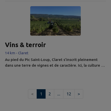
Vins & terroir
14 km - Claret
Au pied du Pic Saint-Loup, Claret s’inscrit pleinement
dans une terre de vignes et de caractère. Ici, la culture du
vin n’est pas seulement agricole : elle est aussi
patrimoniale, paysagère et profondément ancrée dans la
vie locale. La commune fait partie de l’aire d’appellation
AOP Pic Saint-Loup , reconnue pour ses rouges profonds
<
1
2
...
12
>
et ses rosés vifs. Ce terroir bénéficie d’un climat unique
:...