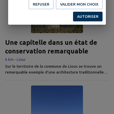
est attestée dès 1108 sous le vocable de « villa leucensis
REFUSER
VALIDER MON CHOIX
». « Villa » désignant en latin un domaine agricole, tandis
que « leucensis », dérivé du mot « leuca » (pierre...
AUTORISER
Une capitelle dans un état de
conservation remarquable
6 km - Liouc
Sur le territoire de la commune de Liouc se trouve un
remarquable exemple d’une architecture traditionnelle
largement répandue en Occitanie : l’architecture en
pierre sèche. Celle-ci concerne principalement une forme
simple et fonctionnelle de l’habitat rural, communément
appelée la cabane de pierre sèche. Le terme « capitelle »
(féminin), dont l’orthographe « capitèle » est très rare,
est une...