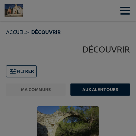
Contenu
Menu
Recherche
Pied de page
ACCUEIL
>
DÉCOUVRIR
DÉCOUVRIR
FILTRER
MA COMMUNE
AUX ALENTOURS
FILTRE ACTIF
Page 1. 10 points d'intérêts sur 116 affichés sur cette 