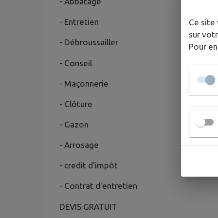
- Abbatage
- Entretien
Ce site 
sur votr
- Débroussailler
Pour en
- Conseil
- Maçonnerie
- Clôture
- Gazon
- Arrosage
- credit d'impôt
- Contrat d'entretien
DEVIS GRATUIT