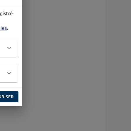
gistré
kies
.
ORISER