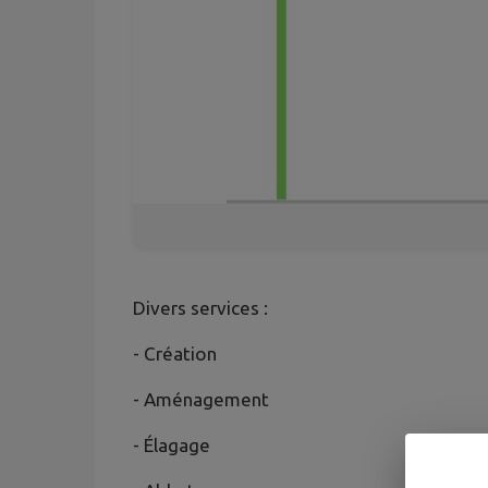
Divers services :
- Création
- Aménagement
- Élagage