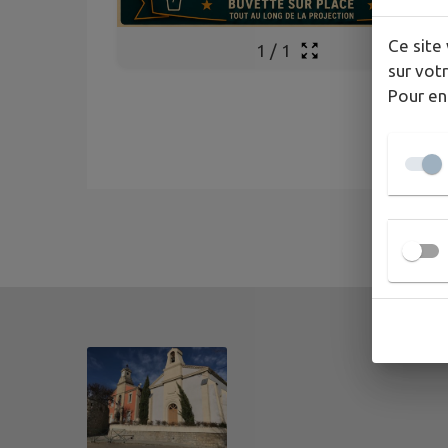
Ce site 
1
/
1
sur votr
Pour en