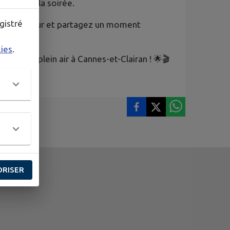
u long de la soirée.
gistré
onne humeur et partagez un moment
kies
.
néma en plein air à Cannes-et-Clairan ! 🌟🎬
ORISER