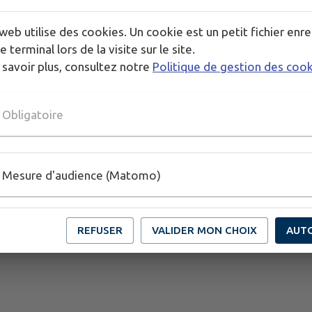
🍹 Buvette et petite restauration disponibles tout a
web utilise des cookies. Un cookie est un petit fichier enre
Installez-vous confortablement, apportez votre b
e terminal lors de la visite sur le site.
magique en famille ou entre amis !
 savoir plus, consultez notre
Politique de gestion des coo
Nous vous attendons nombreux pour faire vivre le ci
Obligatoire
Mesure d'audience (Matomo)
REFUSER
VALIDER MON CHOIX
AUT