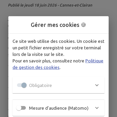
Publié le jeudi 18 juin 2026 - Cannes-et-Clairan
J-2 avant la Fête de la Musique à Cannes-et-
Gérer mes cookies 🍪
Clairan !
Avez-vous réservé votre place ?
Ce site web utilise des cookies. Un cookie est
un petit fichier enregistré sur votre terminal
On vous attend le 20 juin pour une journée et une
lors de la visite sur le site.
soirée placées sous le signe de la convivialité :
Pour en savoir plus, consultez notre
Politique
- Concours de boules dès 15h
de gestion des cookies
.
- Apéro musical avec DJ Bosco à 18h
Obligatoire
- Repas gourmand à 20h (17€)
- Concert LIVE du Groupe Sensation à 21h
Mesure d'audience (Matomo)
- DJ Bosco pour prolonger la fête jusqu'au bout
de la nuit !