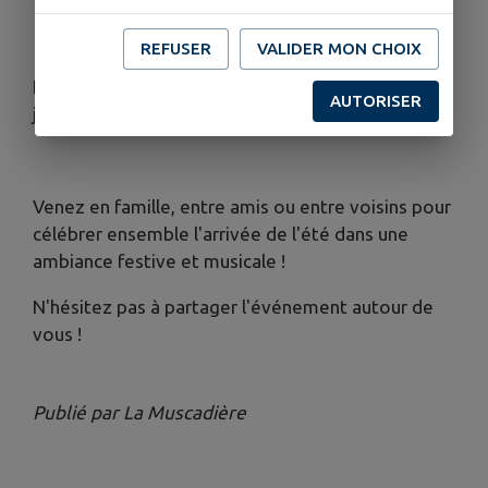
REFUSER
VALIDER MON CHOIX
Les réservations pour le repas se terminent le 18
AUTORISER
juin : 07 67 77 58 33 ou 07 88 84 86 26
Venez en famille, entre amis ou entre voisins pour
célébrer ensemble l'arrivée de l'été dans une
ambiance festive et musicale !
N'hésitez pas à partager l'événement autour de
vous !
Publié par La Muscadière