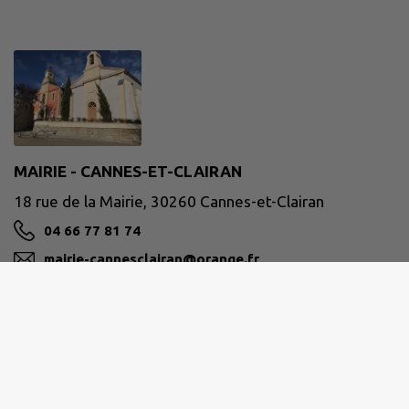
MAIRIE - CANNES-ET-CLAIRAN
18 rue de la Mairie, 30260 Cannes-et-Clairan
04 66 77 81 74
mairie-cannesclairan@orange.fr
M'Y RENDRE
www.cannesclairan.fr
Site réalisé par
IntraMuros SAS
|
Mentions légales
|
CGU
|
Politique de confidentialité