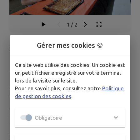
1
/
2
Gérer mes cookies 🍪
SOIRÉE DES VOISINS RUE
HAUTE
Ce site web utilise des cookies. Un cookie est
Publié le lundi 01 juin 2026 - Cannes-et-Clairan
un petit fichier enregistré sur votre terminal
lors de la visite sur le site.
Samedi soir une rencontre des voisins de la rue
Pour en savoir plus, consultez notre
Politique
Haute et alentours a été organisée.
de gestion des cookies
.
Avec une température agréable les conversations
et la bonne humeur ont été appréciées par toutes
Obligatoire
et tous.
Des remerciements à Céline et Christophe à