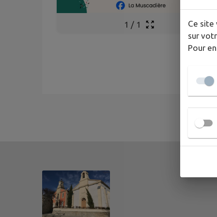
Ce site 
1
/
1
sur votr
Pour en