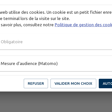
On compte sur vous !!!
web utilise des cookies. Un cookie est un petit fichier enre
e terminal lors de la visite sur le site.
La Muscadière
 savoir plus, consultez notre
Politique de gestion des coo
Publié par Association La Muscadière
Obligatoire
Mesure d'audience (Matomo)
REFUSER
VALIDER MON CHOIX
AUT