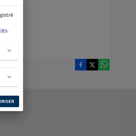
gistré
kies
.
ORISER