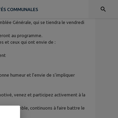
ITÉS COMMUNALES
emblée Générale, qui se tiendra le vendredi
 seront au programme.
s et ceux qui ont envie de :
ent
onne humeur et l’envie de s’impliquer
tivé, venez et participez activement à la
 et ensemble, continuons à faire battre le